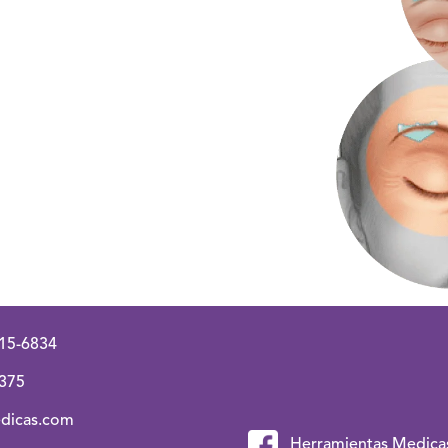
15-6834
375
dicas.com
Herramientas Medicas