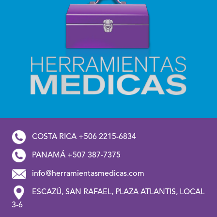
COSTA RICA +506 2215-6834
PANAMÁ +507 387-7375
info@herramientasmedicas.com
ESCAZÚ, SAN RAFAEL, PLAZA ATLANTIS, LOCAL
3-6